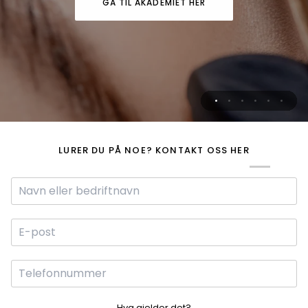
GÅ TIL AKADEMIET HER
GÅ TIL AKADEMIET HER
GÅ TIL AKADEMIET HER
GÅ TIL AKADEMIET HER
LURER DU PÅ NOE? KONTAKT OSS HER
Hva gjelder det?