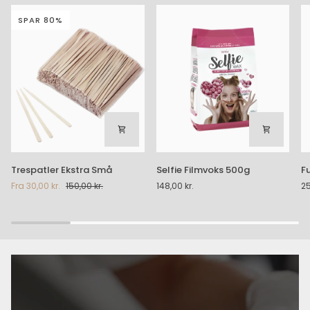
SPAR 80%
Trespatler
Selfie
Fu
Trespatler Ekstra Små
Selfie Filmvoks 500g
F
Ekstra
Filmvoks
B
Fra
30,00 kr.
150,00 kr.
148,00 kr.
25
Små
500g
Fi