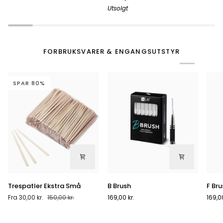
Overmadrass
Creation
benk
Utsolgt
Kit
(bei
White
/Gold
FORBRUKSVARER & ENGANGSUTSTYR
SPAR 80%
Trespatler
B
F
Trespatler Ekstra Små
B Brush
F Br
Ekstra
Brush
Brus
Fra
30,00 kr.
150,00 kr.
169,00 kr.
169,00
Små