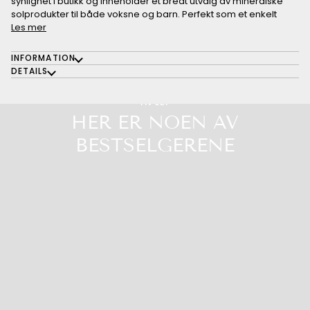
synlighet i butikk og inneholder et bredt utvalg av mineralske
solprodukter til både voksne og barn. Perfekt som et enkelt
Les mer
INFORMATION
DETAILS
IN LEI
HER ER NOEN AV
BESTSELGERENE