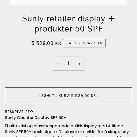
Sunly retailer display +
produkter 50 SPF
5.529,00 KR.
SALG
•
SPAR
50%
−
+
LEGG TIL KURV
•
5.529,00 KR.
BESKRIVELSE
Sunly Counter Display SPF 50+
Et attraktivt og plassbesparende butikkdisplay med Attitude
Sunly SPF 50+ bestselgere. Displayet er utviklet for å skape høy