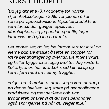
KURS I HUDPLEIE
"Da jeg åpnet BYŪTI Academy for norske
skjønnhetssalonger i 2018, var planen å kun
satse på vippeextensions. Vippeløftproduktene
som fantes den gangen opplevdes
uforutsigbare, og jeg hadde egentlig ingen
interesse av å gå inn i det feltet.
Det endret seg da jeg ble introdusert for InLei og
eierne bak. De ønsket å sette en stopper for
raske behandlinger og overfladiske intensivkurs,
og heller bygge ekte faglig kvalitet. Jeg reiste til
Italia, fylte en hel notatbok med kunnskap og
kom hjem med en helt ny trygghet.
Valget om å etablere InLei i Norge kom nettopp
fra denne følelsen. Jeg stolte på behandlingene,
produktene og menneskene bak.
Den
tryggheten ønsker vi at du som behandler
også skal kjenne på når du velger InLei
"