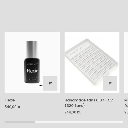
Flexie
Handmade
M
Flexie
Handmade fans 0.07 - 5V
M
fans
Ak
(320 fans)
f
540,00 kr.
0.07
or
249,00 kr.
98
-
fo
5V
P
(320
F