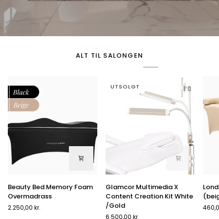
ALT TIL SALONGEN
UTSOLGT
Beauty
Glamcor
Lond
Beauty Bed Memory Foam
Glamcor Multimedia X
Lond
Bed
Multimedia
Lash
Overmadrass
Content Creation Kit White
(bei
Memory
X
lake
/Gold
2.250,00 kr.
460,0
Foam
Content
til
6.500,00 kr.