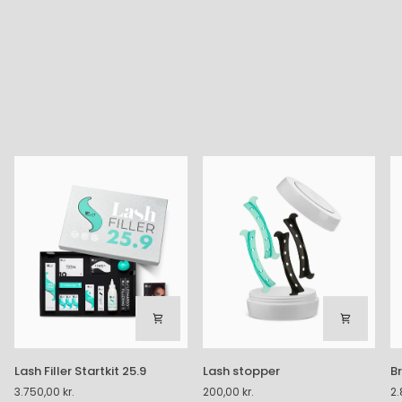
Lash
Lash
B
Lash Filler Startkit 25.9
Lash stopper
B
Filler
stopper
b
3.750,00 kr.
200,00 kr.
2.
Startkit
st