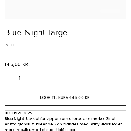
Blue Night farge
IN LEI
145,00 KR.
−
+
LEGG TIL KURV
•
145,00 KR.
BESKRIVELSE
Blue Night:
Utviklet for vipper som allerede er mørke. Gir et
ekstra glansfult utseende. Kan blandes med
Shiny Black
for et
mørkt resultat med et subtilt blåskjær.