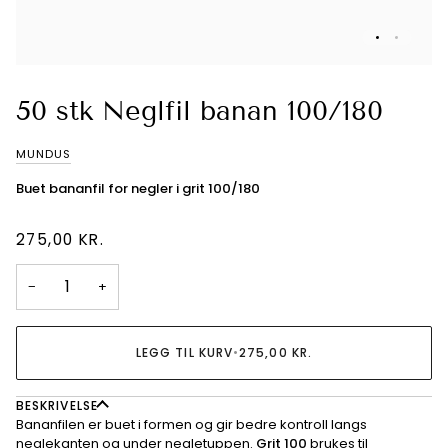
50 stk Neglfil banan 100/180
MUNDUS
Buet bananfil for negler i grit 100/180
275,00 KR.
−
+
LEGG TIL KURV
•
275,00 KR.
BESKRIVELSE
Bananfilen er buet i formen og gir bedre kontroll langs
neglekanten og under negletuppen.
Grit 100
brukes til