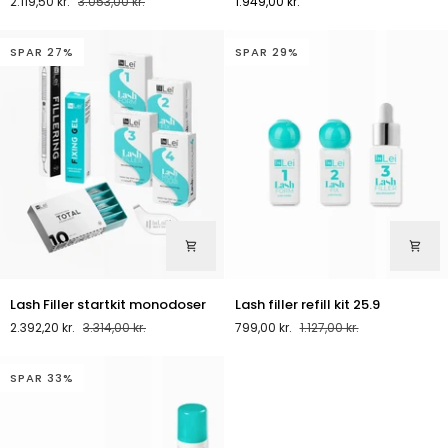
2.119,50 kr.
3.053,00 kr.
1.949,00 kr.
startkit
flasker
SPAR 27%
SPAR 29%
Lash
Lash
Lash Filler startkit monodoser
Lash filler refill kit 25.9
Filler
filler
2.392,20 kr.
3.314,00 kr.
799,00 kr.
1.127,00 kr.
startkit
refill
monodoser
kit
25.9
SPAR 33%