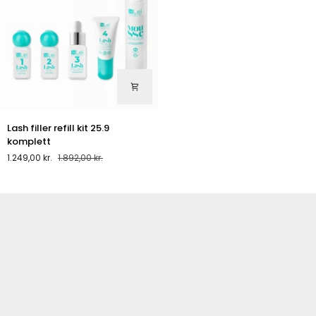
Lash
Lash filler refill kit 25.9
filler
komplett
refill
1.249,00 kr.
1.892,00 kr.
kit
25.9
komplett