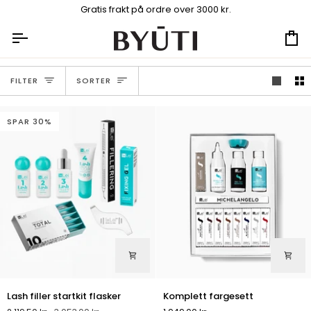
Hopp
Gratis frakt på ordre over 3000 kr.
til
innhold
Ha
Sorter
FILTER
SORTER
SPAR 30%
Lash
Komplett
Lash filler startkit flasker
Komplett fargesett
filler
fargesett