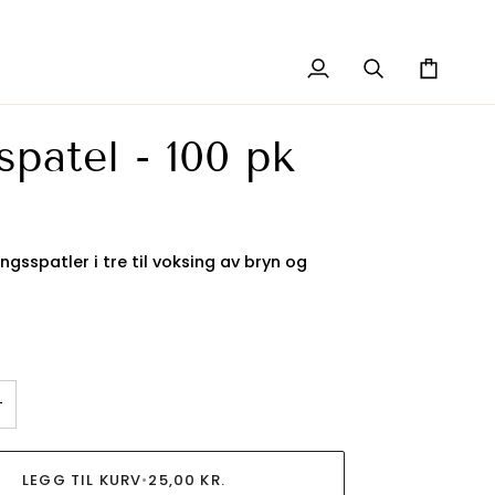
Min
Søk
Handleku
konto
spatel - 100 pk
gsspatler i tre til voksing av bryn og
.
+
LEGG TIL KURV
•
25,00 KR.