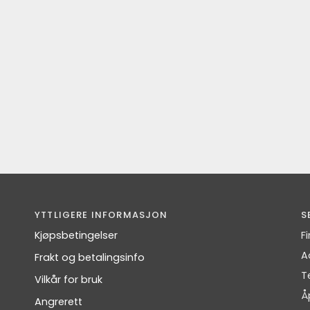
YTTLIGERE INFORMASJON
S
Kjøpsbetingelser
F
A
Frakt og betalingsinfo
T
Vilkår for bruk
Å
Angrerett