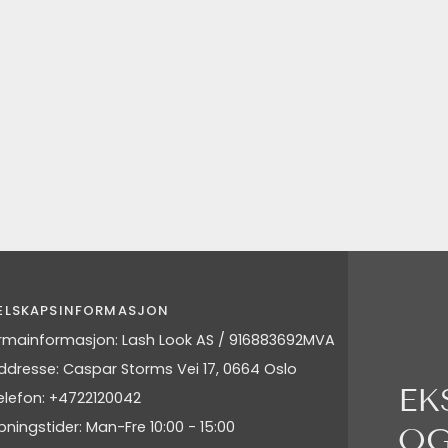
ELSKAPSINFORMASJON
irmainformasjon: Lash Look AS / 916883692MVA
ddresse: Caspar Storms Vei 17, 0664 Oslo
EK
elefon: +4722120042
pningstider: Man-Fre 10:00 - 15:00
OG