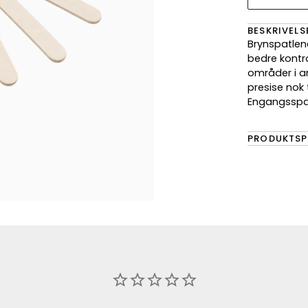
BESKRIVELS
Brynspatlen
bedre kontr
områder i a
presise nok t
Engangsspatl
PRODUKTSP