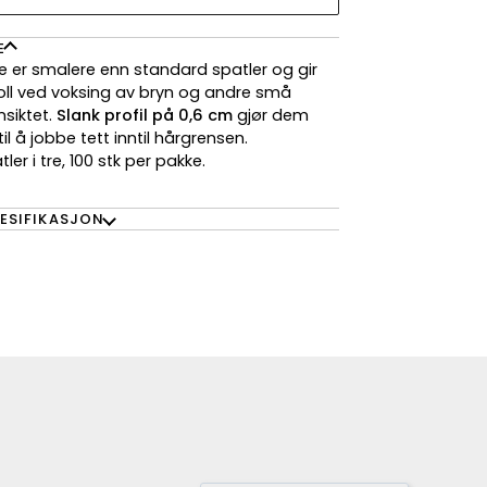
E
e er smalere enn standard spatler og gir
oll ved voksing av bryn og andre små
nsiktet.
Slank profil på 0,6 cm
gjør dem
il å jobbe tett inntil hårgrensen.
er i tre, 100 stk per pakke.
ESIFIKASJON